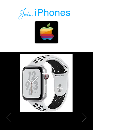
Joia
iPhones