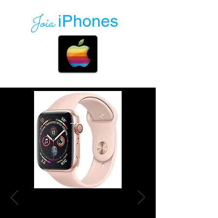
Joia
iPhones