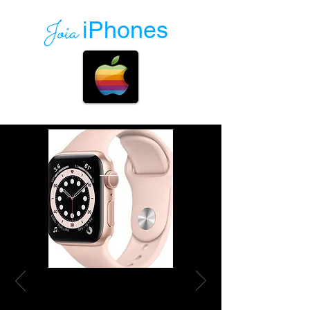
Joia
iPhones