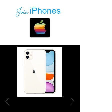
Joia
iPhones