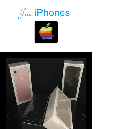
Joia
iPhones