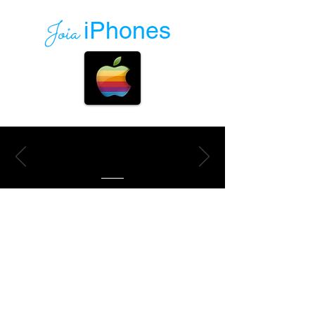
Joia
iPhones