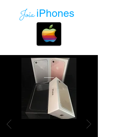
Joia
iPhones