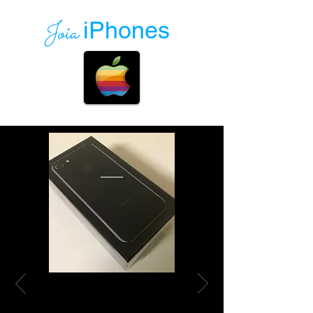
Joia
iPhones