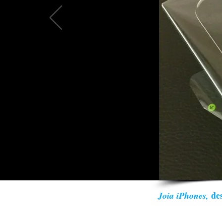
des
Joia iPhones,