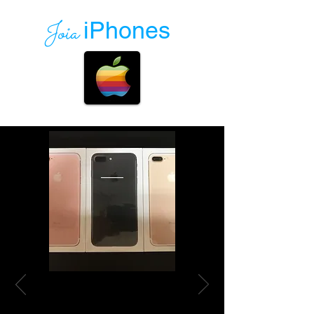
Joia
iPhones