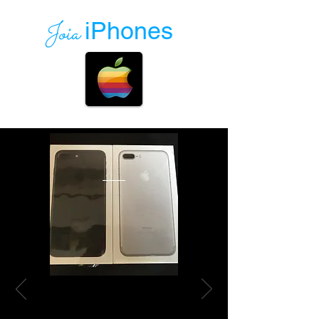
Joia
iPhones