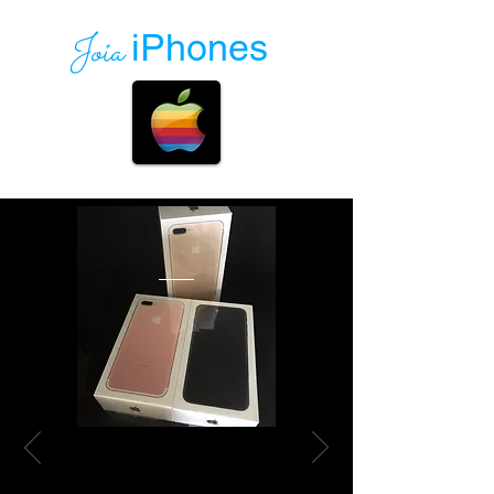
Joia
iPhones