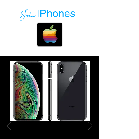
Joia
iPhones