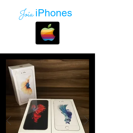
Joia
iPhones