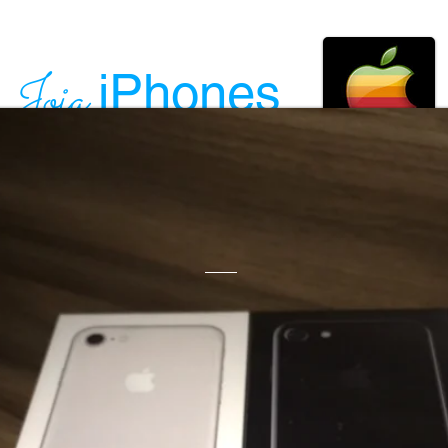
iPhones
Joia