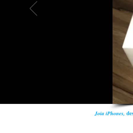
des
Joia iPhones,