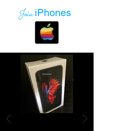
Joia
iPhones