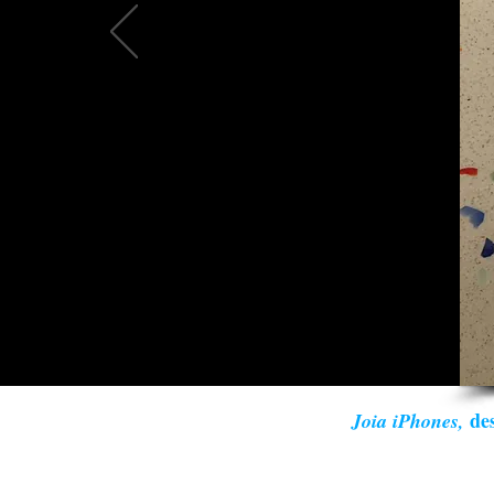
des
Joia iPhones,