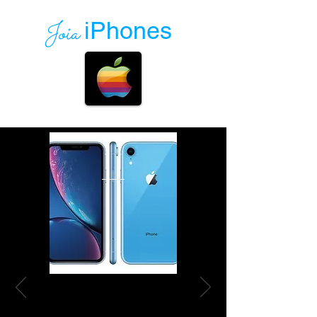
Joia
iPhones