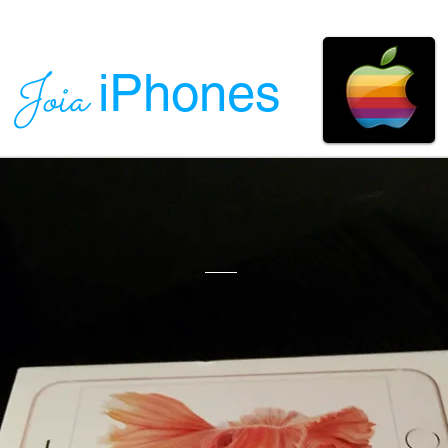
iPhones
Joia