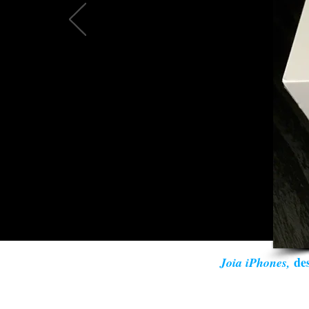
des
Joia iPhones,