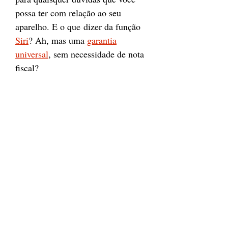
possa ter com relação ao seu
aparelho. E o que dizer da função
Siri
? Ah, mas uma
garantia
universal
, sem necessidade de nota
fiscal?
desde maio de 2015 -
Joia iPhones,
Telefones
(41) 99943-6374
/
(41) 3528-
6448