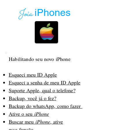
Joia
iPhones
Habilitando seu novo iPhone
Esqueci meu ID Apple
Esqueci a senha de meu ID Apple
Suporte Apple, qual o telefone?
Backup, você já o fez?
Backup do whatsApp, como fazer
Ative o seu
iPhone
Buscar meu
iPhone
, ative
essa função