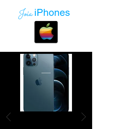
Joia
iPhones