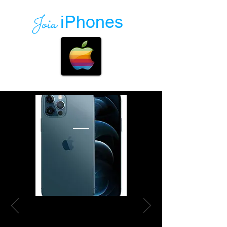
Joia
iPhones