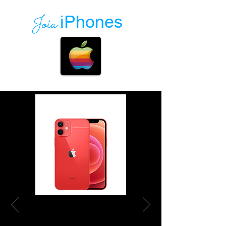
Joia
iPhones