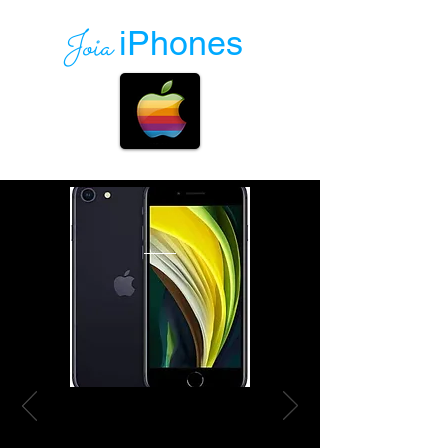
Joia
iPhones