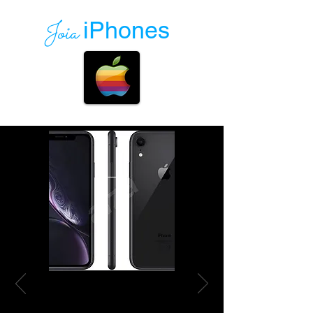
Joia
iPhones