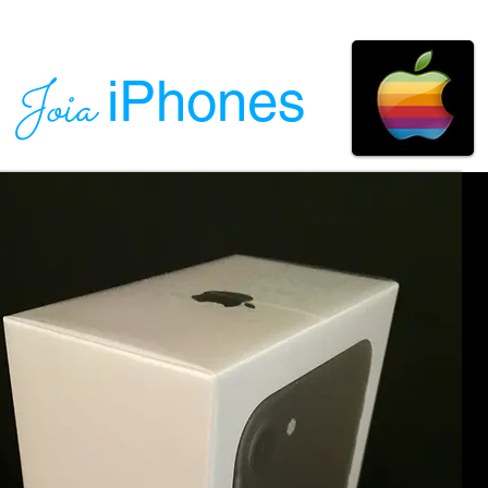
iPhones
Joia