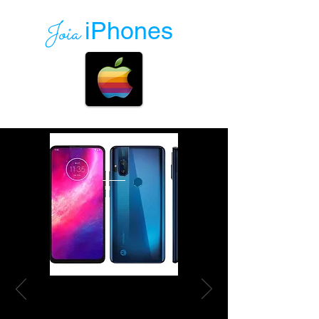
Joia
iPhones