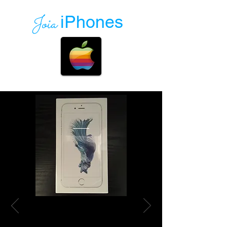
Joia
iPhones