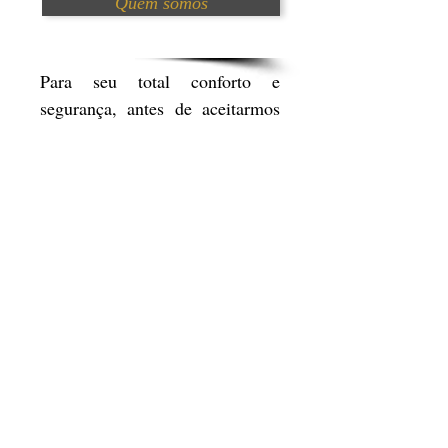
Quem somos
Para seu total conforto e
segurança, antes de aceitarmos
seu pagamento entraremos
juntos no site da Apple,
aqui
,
para constatar a autencidade do
aparelho (pelo
IMEI)
que você
está prestes a adquirir.
Estamos em Curitiba. Nossas
transações são feitas em locais
públicos, preferencialmente na
praça de alimentação de um
supermercado no bairro Água
Verde. Estamos em atividade
desde maio de 2015. Para ver o