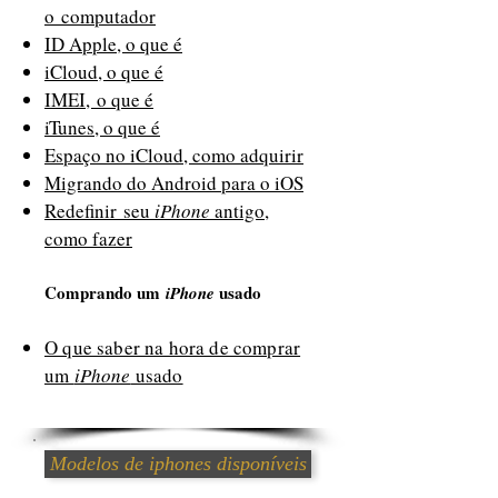
o computador
ID Apple, o que é
iCloud, o que é
IMEI, o que é
iTunes, o que é
Espaço no iCloud, como adquirir
Migrando do Android para o iOS
Redefinir seu
iPhone
antigo,
como fazer
Comprando um
usado
iPhone
O que saber na hora de comprar
um
iPhone
usado
Modelos de iphones disponíveis